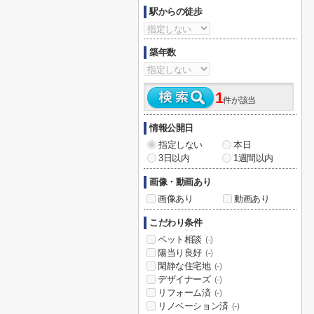
駅からの徒歩
築年数
1
件が該当
情報公開日
指定しない
本日
3日以内
1週間以内
画像・動画あり
画像あり
動画あり
こだわり条件
ペット相談
(-)
陽当り良好
(-)
閑静な住宅地
(-)
デザイナーズ
(-)
リフォーム済
(-)
リノベーション済
(-)