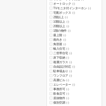
オートロック
(-)
TVモニタ付インターホン
(-)
宅配ボックス
(-)
2階以上
(-)
10階以上
(-)
20階以上
(-)
1階の物件
(-)
最上階
(-)
南向き
(-)
角部屋
(-)
輸入住宅
(-)
二世帯住宅
(-)
床下収納
(-)
複層ガラス
(-)
自由設計対応
(-)
駐車場あり
(-)
ワンフロア
(-)
高層ビル
(-)
エレベーター
(-)
事務所可
(-)
飲食店可
(-)
居抜物件
(-)
個別空調
(-)