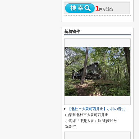
1
件が該当
新着物件
【北杜市大泉町西井出】小川の音に癒やされる物件
山梨県北杜市大泉町西井出
小海線「甲斐大泉」駅 徒歩16分
築34年