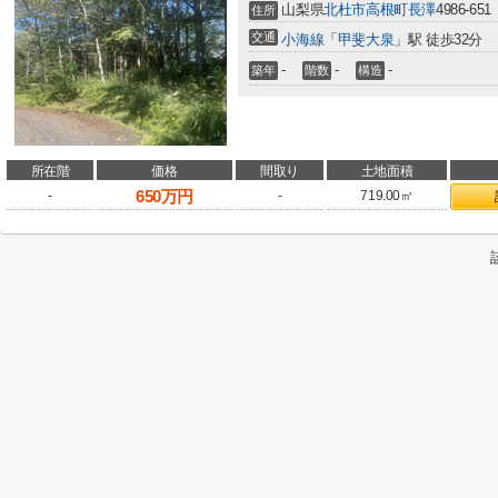
山梨県
北杜市
高根町長澤
4986-651
住所
交通
小海線
「
甲斐大泉
」駅 徒歩32分
-
-
-
築年
階数
構造
所在階
価格
間取り
土地面積
650
万円
-
-
719.00㎡