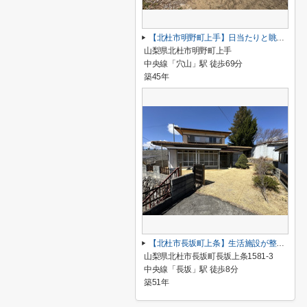
【北杜市明野町上手】日当たりと眺望が良い民家
山梨県北杜市明野町上手
中央線「穴山」駅 徒歩69分
築45年
【北杜市長坂町上条】生活施設が整っている定住者向けの民家
山梨県北杜市長坂町長坂上条1581-3
中央線「長坂」駅 徒歩8分
築51年