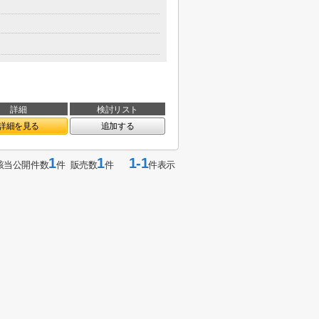
詳細
検討リスト
詳細を見る
追加する
1
1
1-1
該当公開件数
件 販売数
件
件表示