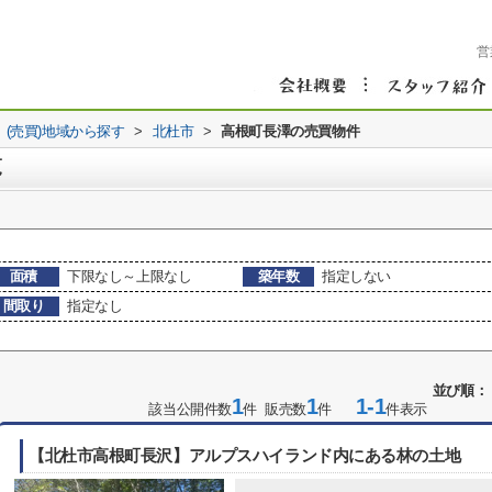
営
(売買)地域から探す
>
北杜市
>
高根町長澤の売買物件
覧
面積
下限なし～上限なし
築年数
指定しない
間取り
指定なし
並び順：
1
1
1-1
該当公開件数
件 販売数
件
件表示
【北杜市高根町長沢】アルプスハイランド内にある林の土地