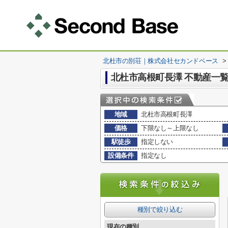
北杜市の別荘｜株式会社セカンドベース
>
北杜市高根町長澤 不動産一
地域
北杜市高根町長澤
価格
下限なし～上限なし
駅徒歩
指定しない
設備条件
指定なし
種別で絞り込む
現在の種別