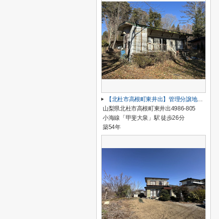
【北杜市高根町東井出】管理分譲地内にあるコンパクトな平家
山梨県北杜市高根町東井出4986-805
小海線「甲斐大泉」駅 徒歩26分
築54年