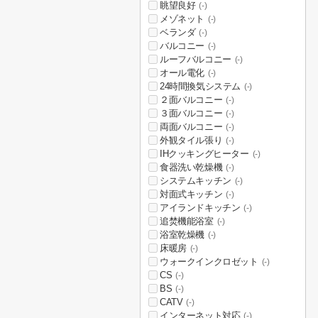
眺望良好
(-)
メゾネット
(-)
ベランダ
(-)
バルコニー
(-)
ルーフバルコニー
(-)
オール電化
(-)
24時間換気システム
(-)
２面バルコニー
(-)
３面バルコニー
(-)
両面バルコニー
(-)
外観タイル張り
(-)
IHクッキングヒーター
(-)
食器洗い乾燥機
(-)
システムキッチン
(-)
対面式キッチン
(-)
アイランドキッチン
(-)
追焚機能浴室
(-)
浴室乾燥機
(-)
床暖房
(-)
ウォークインクロゼット
(-)
CS
(-)
BS
(-)
CATV
(-)
インターネット対応
(-)