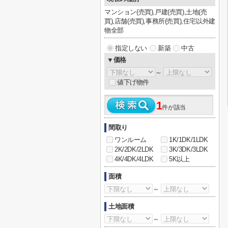
マンション(売買),戸建(売買),土地(売
買),店舗(売買),事務所(売買),住宅以外建
物全部
指定しない
新築
中古
▼価格
～
値下げ物件
1
件が該当
間取り
ワンルーム
1K/1DK/1LDK
2K/2DK/2LDK
3K/3DK/3LDK
4K/4DK/4LDK
5K以上
面積
～
土地面積
～