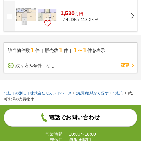
1,530
万
円
- / 4LDK / 113.24㎡
1
1
1～1
該当物件数
件
販売数
件
件を表示
変更
絞り込み条件：
なし
北杜市の別荘｜株式会社セカンドベース
>
(売買)地域から探す
>
北杜市
>
武川
町柳澤の売買物件
電話でお問い合わせ
営業時間：
10:00〜18:00
定休日：
毎週水曜日