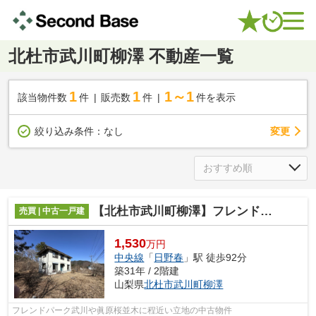
北杜市武川町柳澤 不動産一覧
1
1
1～1
該当物件数
件
販売数
件
件を表示
変更
絞り込み条件：
なし
【北杜市武川町柳澤】フレンドパーク武川に近い４LDK
売買 | 中古一戸建
1,530
万円
中央線
「
日野春
」駅 徒歩92分
築31年 / 2階建
山梨県
北杜市
武川町柳澤
フレンドパーク武川や眞原桜並木に程近い立地の中古物件