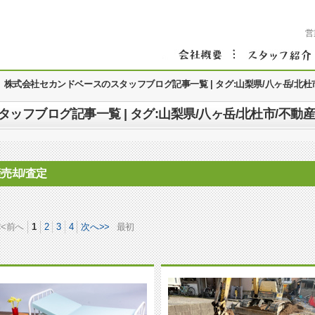
営
株式会社セカンドベースのスタッフブログ記事一覧 | タグ:山梨県/八ヶ岳/北杜
ッフブログ記事一覧 | タグ:山梨県/八ヶ岳/北杜市/不動産
産売却/査定
<<前へ
1
2
3
4
次へ>>
最初