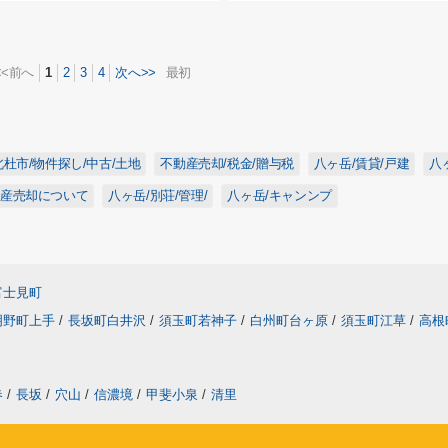
<<前へ
1
2
3
4
次へ>>
最初
北杜市/物件探し/中古/土地
不動産売却/税金/贈与税
八ヶ岳/賃貸/戸建
八
動産売却について
八ヶ岳/別荘/管理/
八ヶ岳/キャンンプ
富士見町
明野町上手
/
長坂町白井沢
/
須玉町若神子
/
白州町台ヶ原
/
須玉町江草
/
高根
春
/
長坂
/
穴山
/
信濃境
/
甲斐小泉
/
清里