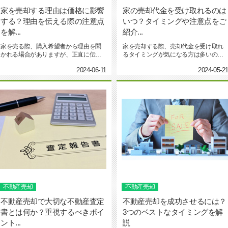
家を売却する理由は価格に影響
家の売却代金を受け取れるのは
する？理由を伝える際の注意点
いつ？タイミングや注意点をご
を解...
紹介...
家を売る際、購入希望者から理由を聞
家を売却する際、売却代金を受け取れ
かれる場合がありますが、正直に伝え
るタイミングが気になる方は多いので
るべきか迷ってしまうかもしれ...
はないでしょうか。「売却代金...
2024-06-11
2024-05-2
不動産売却
不動産売却
不動産売却で大切な不動産査定
不動産売却を成功させるには？
書とは何か？重視するべきポイ
3つのベストなタイミングを解
ント...
説