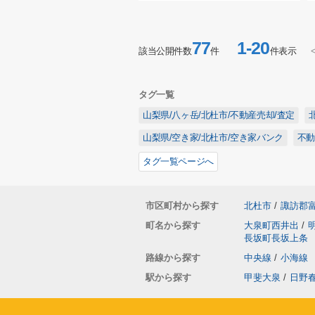
77
1-20
該当公開件数
件
件表示
タグ一覧
山梨県/八ヶ岳/北杜市/不動産売却/査定
山梨県/空き家/北杜市/空き家バンク
不
タグ一覧ページへ
市区町村から探す
北杜市
/
諏訪郡
町名から探す
大泉町西井出
/
長坂町長坂上条
路線から探す
中央線
/
小海線
駅から探す
甲斐大泉
/
日野