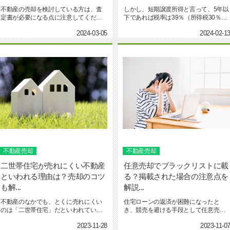
不動産の売却を検討している方は、査
しかし、短期譲渡所得と言って、5年以
定書が必要になる点に注意してくださ
下であれば税率は39％（所得税30％、
い。査定書には、土地や建物を...
住民税9％）となります...
2024-03-05
2024-02-1
不動産売却
不動産売却
二世帯住宅が売れにくい不動産
任意売却でブラックリストに載
といわれる理由は？売却のコツ
る？掲載された場合の注意点を
も解...
解説...
不動産のなかでも、とくに売れにくい
住宅ローンの返済が困難になったと
のは「二世帯住宅」だといわれていま
き、競売を避ける手段として任意売却
す。二世帯住宅を早く手放した...
が有効です。しかし任意売却によ...
2023-11-28
2023-11-0