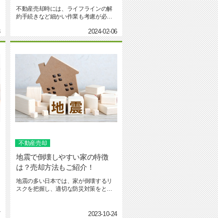
不動産売却時には、ライフラインの解
約手続きなど細かい作業も考慮が必要
です。いつ解約すればいいのか...
3
2024-02-06
不動産売却
地震で倒壊しやすい家の特徴
は？売却方法もご紹介！
地震の多い日本では、家が倒壊するリ
スクを把握し、適切な防災対策をとる
ことが大切です。しかし、実際...
7
2023-10-24