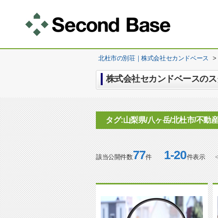
北杜市の別荘｜株式会社セカンドベース
>
株式会社セカンドベースのスタ
タグ:山梨県/八ヶ岳/北杜市/不動
77
1-20
該当公開件数
件
件表示