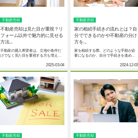
不動産売却
不動産売却
不動産売却は見た目が重視？リ
家の相続手続きの流れとは？自
フォーム以外で魅力的に見せる
分でできるのかや不動産の分け
方法...
方を...
不動産の購入希望者は、立地や条件だ
家を相続する際、どのような手順が必
けでなく見た目を重視する方も増えて
要になるのか、自分で手続きを進めて
います。高額で売却するために...
も問題ないのかは知っておきた...
2025-03-04
2024-12-0
不動産売却
不動産売却