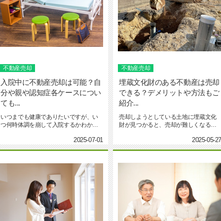
不動産売却
不動産売却
入院中に不動産売却は可能？自
埋蔵文化財のある不動産は売却
分や親や認知症各ケースについ
できる？デメリットや方法もご
ても...
紹介...
いつまでも健康でありたいですが、い
売却しようとしている土地に埋蔵文化
つ何時体調を崩して入院するかわかり
財が見つかると、売却が難しくなる可
ません。もし不動産を売却しよ...
能性があります。価格にも影響...
2025-07-01
2025-05-2