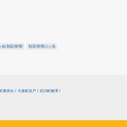
ヶ岳/別荘/管理/
別荘/管理/八ヶ岳
町東井出
/
大泉町谷戸
/
武川町柳澤
/