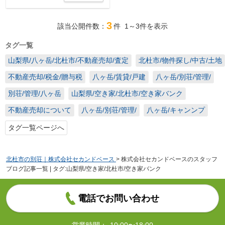
3
該当公開件数：
件
1～3
件を表示
タグ一覧
山梨県/八ヶ岳/北杜市/不動産売却/査定
北杜市/物件探し/中古/土地
不動産売却/税金/贈与税
八ヶ岳/賃貸/戸建
八ヶ岳/別荘/管理/
別荘/管理/八ヶ岳
山梨県/空き家/北杜市/空き家バンク
不動産売却について
八ヶ岳/別荘/管理/
八ヶ岳/キャンンプ
タグ一覧ページへ
北杜市の別荘｜株式会社セカンドベース
>
株式会社セカンドベースのスタッフ
ブログ記事一覧 | タグ:山梨県/空き家/北杜市/空き家バンク
電話でお問い合わせ
営業時間：
10:00〜18:00