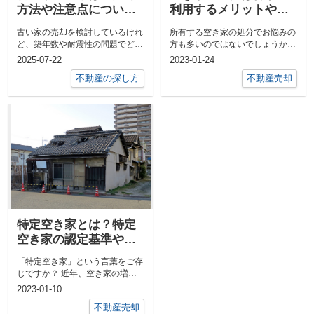
方法や注意点について
利用するメリットや売
も解説
却の流れについてご紹
古い家の売却を検討しているけれ
所有する空き家の処分でお悩みの
介！
ど、築年数や耐震性の問題でどの
方も多いのではないでしょうか。
ように売却するのかなどと気にな
空き屋を放置すると劣化が早まる
2025-07-22
2023-01-24
ってい...
た...
不動産の探し方
不動産売却
特定空き家とは？特定
空き家の認定基準や指
定された場合のリスク
「特定空き家」という言葉をご存
を解説
じですか？ 近年、空き家の増加
が社会問題となっており、空き家
2023-01-10
の適...
不動産売却