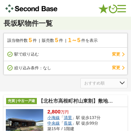
長坂駅物件一覧
5
5
1～5
該当物件数
件
販売数
件
件を表示
駅で絞り込む
変更
変更
絞り込み条件：
なし
【北杜市高根町村山東割】敷地内で家庭菜園が楽しめる平家
売買 | 中古一戸建
2,800
万円
小海線
「
清里
」駅 徒歩137分
中央線
「
長坂
」駅 徒歩99分
築15年 / 1階建