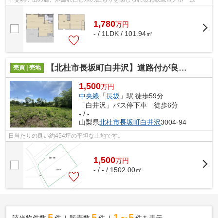
1,780
万
円
- / 1LDK / 101.94㎡
【北杜市長坂町白井沢】道路付が良い平坦な土地
売買 | 売地
1,500
万円
中央線
「
長坂
」駅 徒歩59分
「白井沢」バス停下車 徒歩6分
- / -
山梨県
北杜市
長坂町白井沢
3004-94
日当たりの良い約454坪の平坦な土地です。
1,500
万
円
- / - / 1502.00㎡
5
5
1～5
該当物件数
件
販売数
件
件を表示