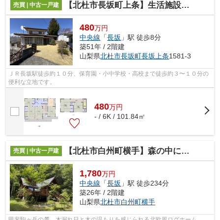
【北杜市長坂町上条】生活施設が整っている定住者向けの民家
売買 | 中古一戸建
480
万円
中央線
「
長坂
」駅 徒歩8分
築51年 / 2階建
山梨県
北杜市
長坂町長坂上条
1581-3
ＪＲ長坂駅徒歩約１０分、保育園・小中学校・高校まで徒歩約３〜１０分の
便利な立地です。
480
万
円
- / 6K / 101.84㎡
【北杜市白州町横手】森の中にあるフリージアのログハウス
売買 | 中古一戸建
1,780
万円
中央線
「
長坂
」駅 徒歩234分
築26年 / 2階建
山梨県
北杜市
白州町横手
甲斐駒ヶ岳の麓、木漏れ日と木の温もりを感じられる北欧風ログホーム