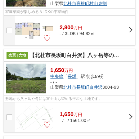
山梨県
北杜市
高根町村山東割
家庭菜園が楽しめる３LDKの平家物件
2,800
万
円
- / 3LDK / 94.82㎡
【北杜市長坂町白井沢】八ヶ岳等の山並みが望める土地
売買 | 売地
1,650
万円
中央線
「
長坂
」駅 徒歩59分
- / -
山梨県
北杜市
長坂町白井沢
3004-93
敷地から八ヶ岳や冬には富士山も望める平坦な土地です。
1,650
万
円
- / - / 1561.00㎡