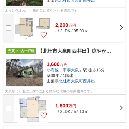
山梨県
北杜市
大泉町西井出
木々に包まれ、小川の音に癒やされる環境です。
2,200
万
円
- / 2LDK / 95.90㎡
【北杜市大泉町西井出】涼やかな高原に佇む、コンパクトな平屋別荘
売買 | 中古一戸建
1,600
万円
小海線
「
甲斐大泉
」駅 徒歩16分
築39年 / 1階建
山梨県
北杜市
大泉町西井出
大泉駅より北に1.2kmにある静かな環境の平家物件です。
1,600
万
円
- / 2LDK / 57.13㎡