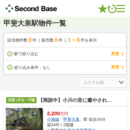
甲斐大泉駅物件一覧
8
8
1～8
該当物件数
件
販売数
件
件を表示
駅で絞り込む
変更
変更
絞り込み条件：
なし
【商談中】小川の音に癒やされる物件
売買 | 中古一戸建
2,200
万円
小海線
「
甲斐大泉
」駅 徒歩16分
築34年 / 2階建