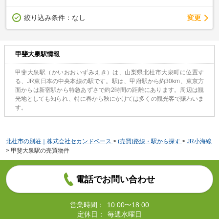
変更
絞り込み条件：
なし
甲斐大泉駅情報
甲斐大泉駅（かいおおいずみえき）は、山梨県北杜市大泉町に位置す
る、JR東日本の中央本線の駅です。​駅は、甲府駅から約30km、東京方
面からは新宿駅から特急あずさで約2時間の距離にあります。​周辺は観
光地としても知られ、特に春から秋にかけては多くの観光客で賑わいま
す。
北杜市の別荘｜株式会社セカンドベース
>
(売買)路線・駅から探す
>
JR小海線
>
甲斐大泉駅の売買物件
電話でお問い合わせ
営業時間：
10:00〜18:00
定休日：
毎週水曜日