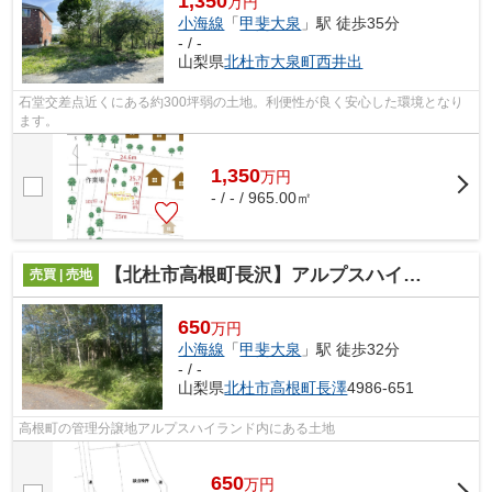
1,350
万円
小海線
「
甲斐大泉
」駅 徒歩35分
- / -
山梨県
北杜市
大泉町西井出
石堂交差点近くにある約300坪弱の土地。利便性が良く安心した環境となり
ます。
1,350
万
円
- / - / 965.00㎡
【北杜市高根町長沢】アルプスハイランド内にある林の土地
売買 | 売地
650
万円
小海線
「
甲斐大泉
」駅 徒歩32分
- / -
山梨県
北杜市
高根町長澤
4986-651
高根町の管理分譲地アルプスハイランド内にある土地
650
万
円