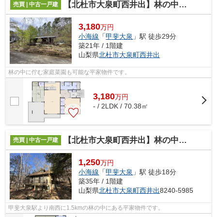
【北杜市大泉町西井出】林の中にある家庭菜園も可能な平家
売買 | 中古一戸建
3,180
万円
小海線
「
甲斐大泉
」駅 徒歩29分
築21年 / 1階建
山梨県
北杜市
大泉町西井出
林の中に佇む家庭菜園も可能な平家物件です。
3,180
万
円
- / 2LDK / 70.38㎡
【北杜市大泉町西井出】林の中にあるコンパクトな平家
売買 | 中古一戸建
1,250
万円
小海線
「
甲斐大泉
」駅 徒歩18分
築35年 / 1階建
山梨県
北杜市
大泉町西井出
8240-5985
甲斐大泉駅より南西に1.5kmの林の中にある平家物件です。