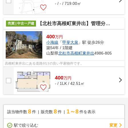
- / - / 719.00㎡
【北杜市高根町東井出】管理分譲地内にあるコンパクトな平家
売買 | 中古一戸建
400
万円
小海線
「
甲斐大泉
」駅 徒歩26分
築54年 / 1階建
山梨県
北杜市
高根町東井出
4986-805
高根町東井出にある道路付けの良い平家物件です。
400
万
円
- / 1LK / 42.51㎡
8
8
1～8
該当物件数
件
販売数
件
件を表示
駅で絞り込む
変更