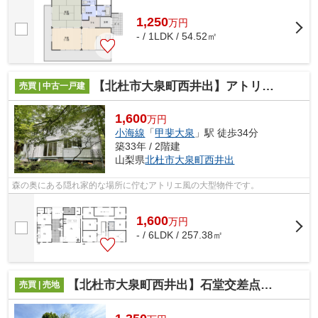
1,250
万
円
- / 1LDK / 54.52㎡
【北杜市大泉町西井出】アトリエの雰囲気を味わえる別荘
売買 | 中古一戸建
1,600
万円
小海線
「
甲斐大泉
」駅 徒歩34分
築33年 / 2階建
山梨県
北杜市
大泉町西井出
森の奥にある隠れ家的な場所に佇むアトリエ風の大型物件です。
1,600
万
円
- / 6LDK / 257.38㎡
【北杜市大泉町西井出】石堂交差点近くにある広い土地
売買 | 売地