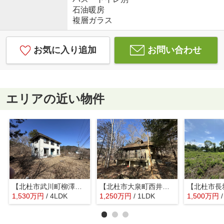
石油暖房
複層ガラス
お気に入り追加
お問い合わせ
エリアの近い物件
【北杜市武川町柳澤】フレンドパーク武川に近い４LDK
【北杜市大泉町西井出】林の中にあるコンパクトな平家
1,530
万
円
/ 4LDK
1,250
万
円
/ 1LDK
1,500
万
円