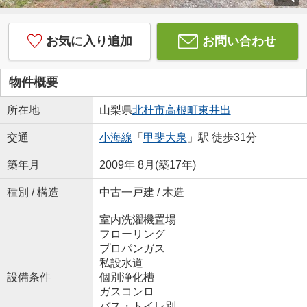
お気に入り追加
お問い合わせ
物件概要
所在地
山梨県
北杜市
高根町東井出
交通
小海線
「
甲斐大泉
」駅 徒歩31分
築年月
2009年 8月(築17年)
種別 / 構造
中古一戸建 / 木造
室内洗濯機置場
フローリング
プロパンガス
私設水道
設備条件
個別浄化槽
ガスコンロ
バス・トイレ別