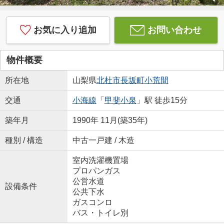
お気に入り追加
お問い合わせ
物件概要
所在地
山梨県
北杜市
長坂町小荒間
交通
小海線
「
甲斐小泉
」駅 徒歩15分
築年月
1990年 11月(築35年)
種別 / 構造
中古一戸建 / 木造
室内洗濯機置場
プロパンガス
公営水道
設備条件
公共下水
ガスコンロ
バス・トイレ別