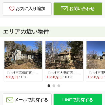
お気に入り追加
お問い合わせ
エリアの近い物件
【北杜市高根町東井出】管理分譲地内にあるコンパクトな平家
【北杜市大泉町西井出】林の中にあるコンパクトな平家
400
万
円
/ 1LK
1,250
万
円
/ 1LDK
1,250
万
円
メールで共有する
LINEで共有する