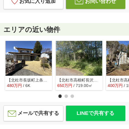
お気に入り追加
お問い合わせ
エリアの近い物件
【北杜市長坂町上条】生活施設が整っている定住者向けの民家
【北杜市高根町長沢】アルプスハイランド内にある林の土地
480
万
円
/ 6K
650
万
円
/ 719.00㎡
400
万
円
/ 
メールで共有する
LINEで共有する