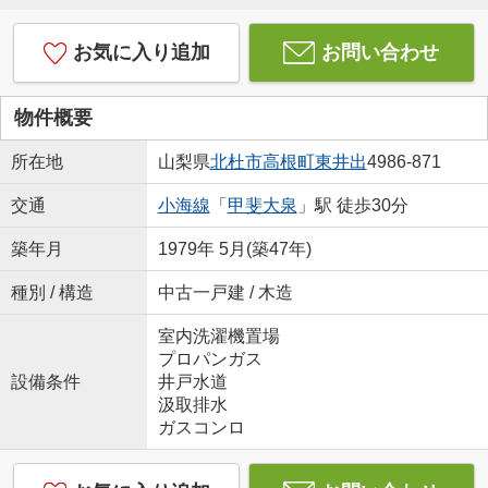
お気に入り追加
お問い合わせ
物件概要
所在地
山梨県
北杜市
高根町東井出
4986-871
交通
小海線
「
甲斐大泉
」駅 徒歩30分
築年月
1979年 5月(築47年)
種別 / 構造
中古一戸建 / 木造
室内洗濯機置場
プロパンガス
設備条件
井戸水道
汲取排水
ガスコンロ