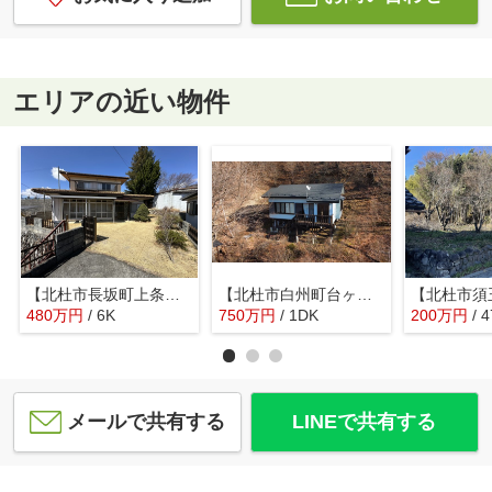
エリアの近い物件
【北杜市長坂町上条】生活施設が整っている定住者向けの民家
【北杜市白州町台ヶ原】登山好きの方ににオススメな別荘
480
万
円
/ 6K
750
万
円
/ 1DK
200
万
円
/ 
メールで共有する
LINEで共有する