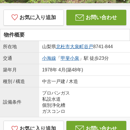
お気に入り追加
お問い合わせ
物件概要
所在地
山梨県
北杜市
大泉町谷戸
8741-844
交通
小海線
「
甲斐小泉
」駅 徒歩23分
築年月
1978年 4月(築48年)
種別 / 構造
中古一戸建 / 木造
プロパンガス
私設水道
設備条件
個別浄化槽
ガスコンロ
お気に入り追加
お問い合わせ