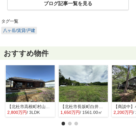
ブログ記事一覧を見る
タグ一覧
八ヶ岳/賃貸/戸建
おすすめ物件
【北杜市高根町村山東割】敷地内で家庭菜園が楽しめる平家
【北杜市長坂町白井沢】八ヶ岳等の山並みが望める土地
2,800万円
/ 3LDK
1,650万円
/ 1561.00㎡
2,200万円
/