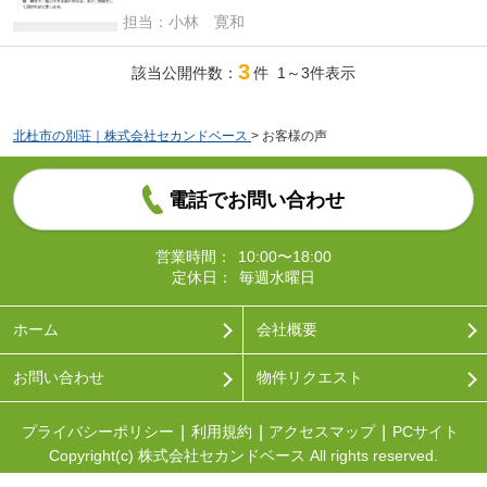
わかりやすく説明したして下さったので一歩夢に
担当：小林 寛和
近づきました。自然に囲まれた素敵な物件が沢山
あったので、じっくり選びたいと思います。引き
3
続きよろしくお願いします。
該当公開件数：
件 1～3件表示
北杜市の別荘｜株式会社セカンドベース
>
お客様の声
電話でお問い合わせ
営業時間：
10:00〜18:00
定休日：
毎週水曜日
ホーム
会社概要
お問い合わせ
物件リクエスト
プライバシーポリシー
利用規約
アクセスマップ
PCサイト
Copyright(c) 株式会社セカンドベース All rights reserved.