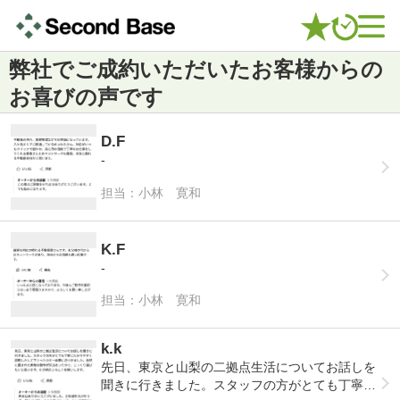
弊社でご成約いただいたお客様からの
お喜びの声です
D.F
-
担当：小林 寛和
K.F
-
担当：小林 寛和
k.k
先日、東京と山梨の二拠点生活についてお話しを
聞きに行きました。スタッフの方がとても丁寧に