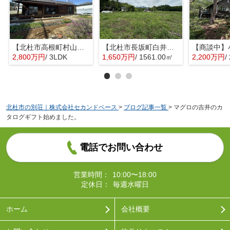
【北杜市高根町村山東割】敷地内で家庭菜園が楽しめる平家
【北杜市長坂町白井沢】八ヶ岳等の山並みが望める土地
2,800万円
/ 3LDK
1,650万円
/ 1561.00㎡
2,200万円
/
北杜市の別荘｜株式会社セカンドベース
>
ブログ記事一覧
>
マグロの吉井のカ
タログギフト始めました。
電話でお問い合わせ
営業時間：
10:00〜18:00
定休日：
毎週水曜日
ホーム
会社概要