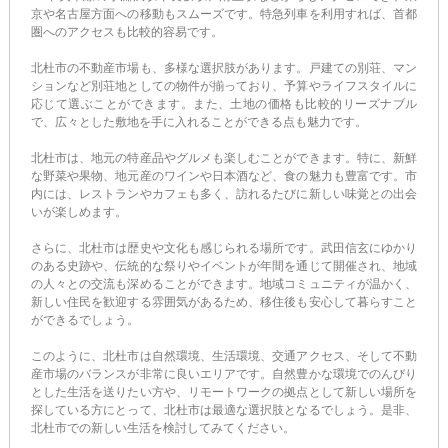
京や名古屋方面への移動もスムーズです。特急列車を利用すれば、首都
圏へのアクセスも比較的容易です。
北杜市の不動産市場も、多様な選択肢があります。戸建ての別荘、マン
ションなど別荘地としての物件が揃っており、予算やライフスタイルに
応じて選ぶことができます。また、土地の価格も比較的リーズナブル
で、広々とした敷地を手に入れることができる点も魅力です。
北杜市は、地元の特産品やグルメも楽しむことができます。特に、新鮮
な野菜や果物、地元産のワインや日本酒など、食の魅力も豊富です。市
内には、レストランやカフェも多く、訪れるたびに新しい味覚との出会
いが楽しめます。
さらに、北杜市は歴史や文化も感じられる場所です。武田信玄にゆかり
のある史跡や、伝統的な祭りやイベントが年間を通じて開催され、地域
の人々との交流も深めることができます。地域コミュニティが温かく、
新しい住民を歓迎する雰囲気があるため、移住後も安心して暮らすこと
ができるでしょう。
このように、北杜市は自然環境、生活環境、交通アクセス、そして不動
産市場のバランスが非常に良いエリアです。自然豊かな環境でのんびり
とした生活を送りたい方や、リモートワークの拠点として新しい場所を
探している方にとって、北杜市は最適な選択肢となるでしょう。是非、
北杜市での新しい生活を検討してみてください。