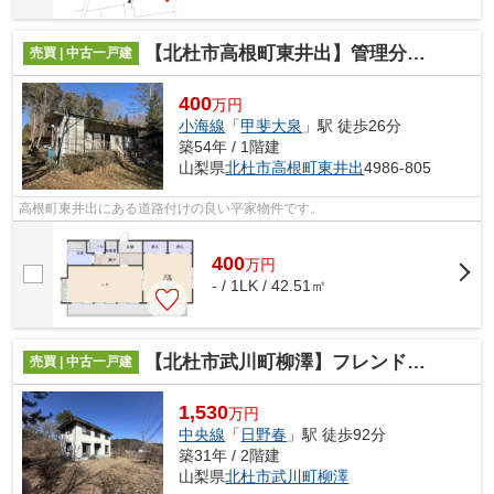
【北杜市高根町東井出】管理分譲地内にあるコンパクトな平家
売買 | 中古一戸建
400
万円
小海線
「
甲斐大泉
」駅 徒歩26分
築54年 / 1階建
山梨県
北杜市
高根町東井出
4986-805
高根町東井出にある道路付けの良い平家物件です。
400
万
円
- / 1LK / 42.51㎡
【北杜市武川町柳澤】フレンドパーク武川に近い４LDK
売買 | 中古一戸建
1,530
万円
中央線
「
日野春
」駅 徒歩92分
築31年 / 2階建
山梨県
北杜市
武川町柳澤