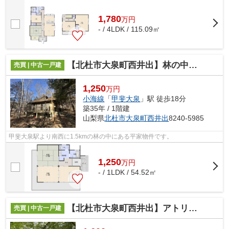
1,780
万
円
- / 4LDK / 115.09㎡
【北杜市大泉町西井出】林の中にあるコンパクトな平家
売買 | 中古一戸建
1,250
万円
小海線
「
甲斐大泉
」駅 徒歩18分
築35年 / 1階建
山梨県
北杜市
大泉町西井出
8240-5985
甲斐大泉駅より南西に1.5kmの林の中にある平家物件です。
1,250
万
円
- / 1LDK / 54.52㎡
【北杜市大泉町西井出】アトリエの雰囲気を味わえる別荘
売買 | 中古一戸建