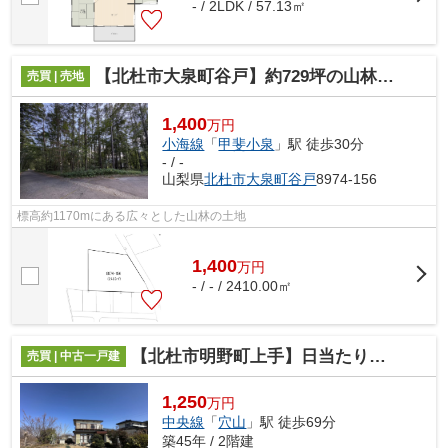
- / 2LDK / 57.13㎡
【北杜市大泉町谷戸】約729坪の山林土地
売買 | 売地
1,400
万円
小海線
「
甲斐小泉
」駅 徒歩30分
- / -
山梨県
北杜市
大泉町谷戸
8974-156
標高約1170mにある広々とした山林の土地
1,400
万
円
- / - / 2410.00㎡
【北杜市明野町上手】日当たりと眺望が良い民家
売買 | 中古一戸建
1,250
万円
中央線
「
穴山
」駅 徒歩69分
築45年 / 2階建