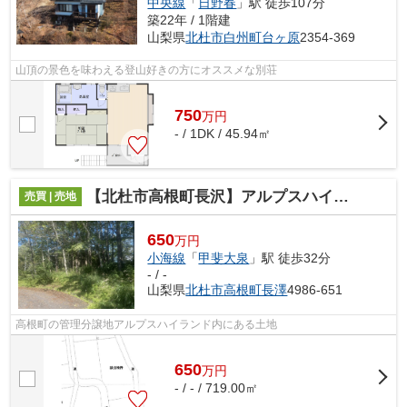
中央線
「
日野春
」駅 徒歩107分
築22年 / 1階建
山梨県
北杜市
白州町台ヶ原
2354-369
山頂の景色を味わえる登山好きの方にオススメな別荘
750
万
円
- / 1DK / 45.94㎡
【北杜市高根町長沢】アルプスハイランド内にある林の土地
売買 | 売地
650
万円
小海線
「
甲斐大泉
」駅 徒歩32分
- / -
山梨県
北杜市
高根町長澤
4986-651
高根町の管理分譲地アルプスハイランド内にある土地
650
万
円
- / - / 719.00㎡