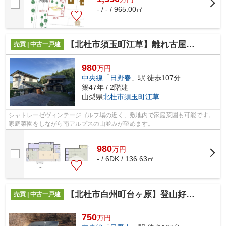
- / - / 965.00㎡
【北杜市須玉町江草】離れ古屋と家庭菜園付き物件
売買 | 中古一戸建
980
万円
中央線
「
日野春
」駅 徒歩107分
築47年 / 2階建
山梨県
北杜市
須玉町江草
シャトレーゼヴィンテージゴルフ場の近く、敷地内で家庭菜園も可能です。
家庭菜園をしながら南アルプスの山並みが望めます。
980
万
円
- / 6DK / 136.63㎡
【北杜市白州町台ヶ原】登山好きの方ににオススメな別荘
売買 | 中古一戸建
750
万円