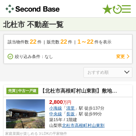
北杜市 不動産一覧
22
22
1～22
該当物件数
件
販売数
件
件を表示
変更
絞り込み条件：
なし
【北杜市高根町村山東割】敷地内で家庭菜園が楽しめる平家
売買 | 中古一戸建
2,800
万円
小海線
「
清里
」駅 徒歩137分
中央線
「
長坂
」駅 徒歩99分
築15年 / 1階建
山梨県
北杜市
高根町村山東割
家庭菜園が楽しめる３LDKの平家物件