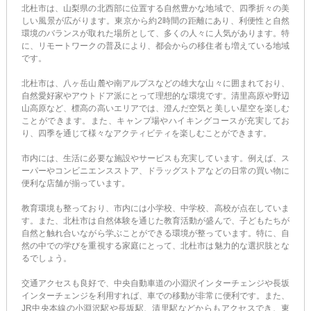
北杜市は、山梨県の北西部に位置する自然豊かな地域で、四季折々の美
しい風景が広がります。東京から約2時間の距離にあり、利便性と自然
環境のバランスが取れた場所として、多くの人々に人気があります。特
に、リモートワークの普及により、都会からの移住者も増えている地域
です。
北杜市は、八ヶ岳山麓や南アルプスなどの雄大な山々に囲まれており、
自然愛好家やアウトドア派にとって理想的な環境です。清里高原や野辺
山高原など、標高の高いエリアでは、澄んだ空気と美しい星空を楽しむ
ことができます。また、キャンプ場やハイキングコースが充実してお
り、四季を通じて様々なアクティビティを楽しむことができます。
市内には、生活に必要な施設やサービスも充実しています。例えば、ス
ーパーやコンビニエンスストア、ドラッグストアなどの日常の買い物に
便利な店舗が揃っています。
教育環境も整っており、市内には小学校、中学校、高校が点在していま
す。また、北杜市は自然体験を通じた教育活動が盛んで、子どもたちが
自然と触れ合いながら学ぶことができる環境が整っています。特に、自
然の中での学びを重視する家庭にとって、北杜市は魅力的な選択肢とな
るでしょう。
交通アクセスも良好で、中央自動車道の小淵沢インターチェンジや長坂
インターチェンジを利用すれば、車での移動が非常に便利です。また、
JR中央本線の小淵沢駅や長坂駅、清里駅などからもアクセスでき、東