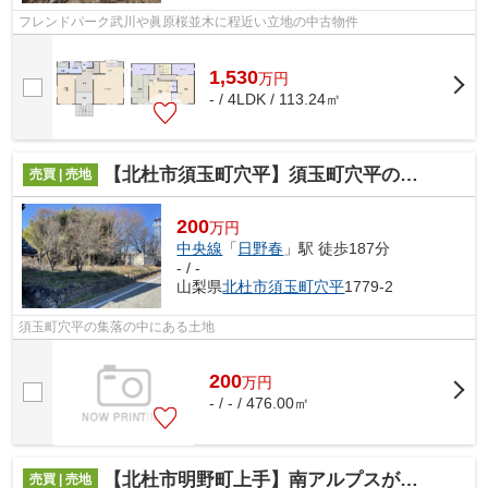
フレンドパーク武川や眞原桜並木に程近い立地の中古物件
1,530
万
円
- / 4LDK / 113.24㎡
【北杜市須玉町穴平】須玉町穴平の集落内にある土地
売買 | 売地
200
万円
中央線
「
日野春
」駅 徒歩187分
- / -
山梨県
北杜市
須玉町穴平
1779-2
須玉町穴平の集落の中にある土地
200
万
円
- / - / 476.00㎡
【北杜市明野町上手】南アルプスが望める古家付き土地
売買 | 売地