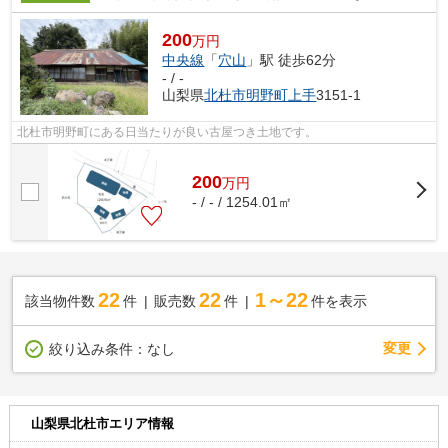
200
万円
中央線
「
穴山
」駅 徒歩62分
- / -
山梨県
北杜市
明野町上手
3151-1
北杜市明野町にある日当たりが良い古屋つき土地です。
200
万
円
- / - / 1254.01㎡
22
22
1～22
該当物件数
件
販売数
件
件を表示
変更
絞り込み条件：
なし
山梨県北杜市エリア情報