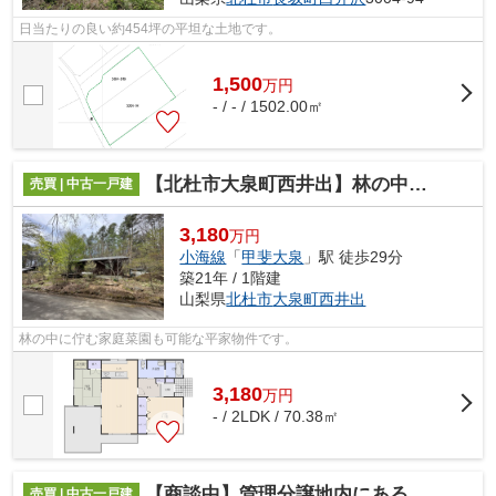
日当たりの良い約454坪の平坦な土地です。
1,500
万
円
- / - / 1502.00㎡
【北杜市大泉町西井出】林の中にある家庭菜園も可能な平家
売買 | 中古一戸建
3,180
万円
小海線
「
甲斐大泉
」駅 徒歩29分
築21年 / 1階建
山梨県
北杜市
大泉町西井出
林の中に佇む家庭菜園も可能な平家物件です。
3,180
万
円
- / 2LDK / 70.38㎡
【商談中】管理分譲地内にある２棟の平家建物
売買 | 中古一戸建