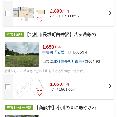
2,800
万
円
- / 3LDK / 94.82㎡
【北杜市長坂町白井沢】八ヶ岳等の山並みが望める土地
売買 | 売地
1,650
万円
中央線
「
長坂
」駅 徒歩59分
- / -
山梨県
北杜市
長坂町白井沢
3004-93
敷地から八ヶ岳や冬には富士山も望める平坦な土地です。
1,650
万
円
- / - / 1561.00㎡
【商談中】小川の音に癒やされる物件
売買 | 中古一戸建