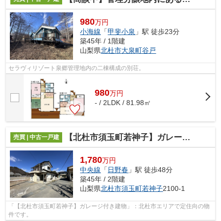
980
万円
小海線
「
甲斐小泉
」駅 徒歩23分
築45年 / 1階建
山梨県
北杜市
大泉町谷戸
セラヴィリゾート泉郷管理地内の二棟構成の別荘。
980
万
円
- / 2LDK / 81.98㎡
【北杜市須玉町若神子】ガレージ付き建物
売買 | 中古一戸建
1,780
万円
中央線
「
日野春
」駅 徒歩48分
築45年 / 2階建
山梨県
北杜市
須玉町若神子
2100-1
「【北杜市須玉町若神子】ガレージ付き建物」：北杜市エリアで定住向の物
件です。