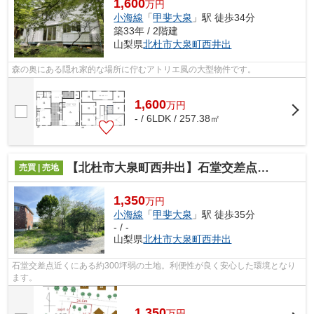
1,600
万円
小海線
「
甲斐大泉
」駅 徒歩34分
築33年 / 2階建
山梨県
北杜市
大泉町西井出
森の奥にある隠れ家的な場所に佇むアトリエ風の大型物件です。
1,600
万
円
- / 6LDK / 257.38㎡
【北杜市大泉町西井出】石堂交差点近くにある広い土地
売買 | 売地
1,350
万円
小海線
「
甲斐大泉
」駅 徒歩35分
- / -
山梨県
北杜市
大泉町西井出
石堂交差点近くにある約300坪弱の土地。利便性が良く安心した環境となり
ます。
1,350
万
円