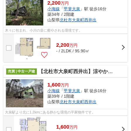
2,200
万円
小海線
「
甲斐大泉
」駅 徒歩16分
築34年 / 2階建
山梨県
北杜市
大泉町西井出
木々に包まれ、小川の音に癒やされる環境です。
2,200
万
円
- / 2LDK / 95.90㎡
【北杜市大泉町西井出】涼やかな高原に佇む、コンパクトな平屋別荘
売買 | 中古一戸建
1,600
万円
小海線
「
甲斐大泉
」駅 徒歩16分
築39年 / 1階建
山梨県
北杜市
大泉町西井出
大泉駅より北に1.2kmにある静かな環境の平家物件です。
1,600
万
円