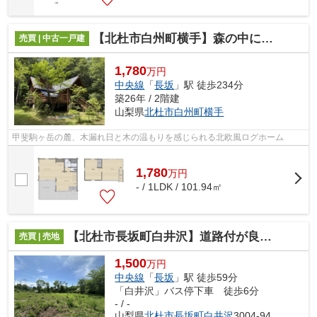
【北杜市白州町横手】森の中にあるフリージアのログハウス
売買 | 中古一戸建
1,780
万円
中央線
「
長坂
」駅 徒歩234分
築26年 / 2階建
山梨県
北杜市
白州町横手
甲斐駒ヶ岳の麓、木漏れ日と木の温もりを感じられる北欧風ログホーム
1,780
万
円
- / 1LDK / 101.94㎡
【北杜市長坂町白井沢】道路付が良い平坦な土地
売買 | 売地
1,500
万円
中央線
「
長坂
」駅 徒歩59分
「白井沢」バス停下車 徒歩6分
- / -
山梨県
北杜市
長坂町白井沢
3004-94