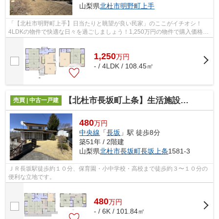
山梨県
北杜市
明野町上手
「【北杜市明野町上手】日当たりと眺望が良い民家」のここがイチオシ！
4LDKの物件で快適な日々を過ごしましょう！1,250万円の物件で購入価格を
押さえ、その分を新生活に使いましょう！...
1,250
万
円
- / 4LDK / 108.45㎡
【北杜市長坂町上条】生活施設が整っている定住者向けの民家
売買 | 中古一戸建
480
万円
中央線
「
長坂
」駅 徒歩8分
築51年 / 2階建
山梨県
北杜市
長坂町長坂上条
1581-3
ＪＲ長坂駅徒歩約１０分、保育園・小中学校・高校まで徒歩約３〜１０分の
便利な立地です。
480
万
円
- / 6K / 101.84㎡