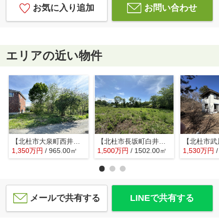
お気に入り追加
お問い合わせ
エリアの近い物件
【北杜市大泉町西井出】石堂交差点近くにある広い土地
【北杜市長坂町白井沢】道路付が良い平坦な土地
1,350
万
円
/ 965.00㎡
1,500
万
円
/ 1502.00㎡
1,530
万
円
メールで共有する
LINEで共有する