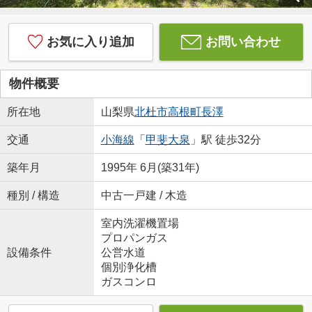
お気に入り追加
お問い合わせ
物件概要
所在地
山梨県
北杜市
高根町長澤
交通
小海線
「
甲斐大泉
」駅 徒歩32分
築年月
1995年 6月(築31年)
種別 / 構造
中古一戸建 / 木造
室内洗濯機置場
プロパンガス
設備条件
公営水道
個別浄化槽
ガスコンロ