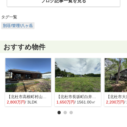
ブログ記事一覧を見る
タグ一覧
別荘/管理/八ヶ岳
おすすめ物件
【北杜市高根町村山東割】敷地内で家庭菜園が楽しめる平家
【北杜市長坂町白井沢】八ヶ岳等の山並みが望める土地
2,800万円
/ 3LDK
1,650万円
/ 1561.00㎡
2,200万円
/