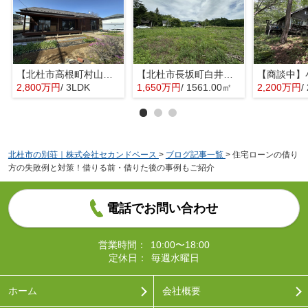
【北杜市高根町村山東割】敷地内で家庭菜園が楽しめる平家
【北杜市長坂町白井沢】八ヶ岳等の山並みが望める土地
2,800万円
/ 3LDK
1,650万円
/ 1561.00㎡
2,200万円
/
北杜市の別荘｜株式会社セカンドベース
>
ブログ記事一覧
>
住宅ローンの借り
方の失敗例と対策！借りる前・借りた後の事例もご紹介
電話でお問い合わせ
営業時間：
10:00〜18:00
定休日：
毎週水曜日
ホーム
会社概要